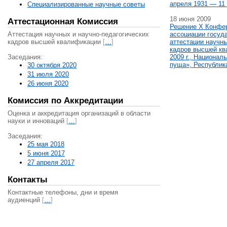
апреля 1931 — 11 
Специализированные научные советы
18 июня 2009
Аттестационная Комиссия
Решение X Конфе
Аттестация научных и научно-педагогических
ассоциации госуд
кадров высшей квалификации
[
…
]
аттестации научны
кадров высшей кв
Заседания:
2009 г., Национал
пуща», Республик
30 октября 2020
31 июля 2020
26 июня 2020
Комиссия по Аккредитации
Оценка и аккредитация организаций в области
науки и инноваций
[
…
]
Заседания:
25 мая 2018
5 июня 2017
27 апреля 2017
Контакты
Контактные телефоны, дни и время
аудиенций
[
…
]