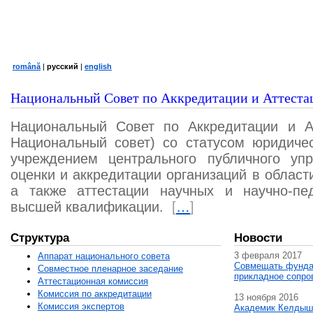
română
|
русский
|
english
Национальный Совет по Аккредитации и Аттеста
Национальный Совет по Аккредитации и А
Национальный совет) со статусом юридичес
учреждением центрального публичного уп
оценки и аккредитации организаций в област
а также аттестации научных и научно-пед
высшей квалификации.
[
…
]
Структура
Новости
3 февраля 2017
Аппарат национального совета
Совмещать фунда
Совместное пленарное заседание
прикладное сопро
Аттестационная комисcия
Комиссия по аккредитации
13 ноября 2016
Комиссия экспертов
Академик Келдыш