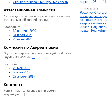
апреля 1931 — 11 
Специализированные научные советы
18 июня 2009
Аттестационная Комиссия
Решение X Конфе
Аттестация научных и научно-педагогических
ассоциации госуд
кадров высшей квалификации
[
…
]
аттестации научны
кадров высшей кв
Заседания:
2009 г., Национал
пуща», Республик
30 октября 2020
31 июля 2020
26 июня 2020
Комиссия по Аккредитации
Оценка и аккредитация организаций в области
науки и инноваций
[
…
]
Заседания:
25 мая 2018
5 июня 2017
27 апреля 2017
Контакты
Контактные телефоны, дни и время
аудиенций
[
…
]