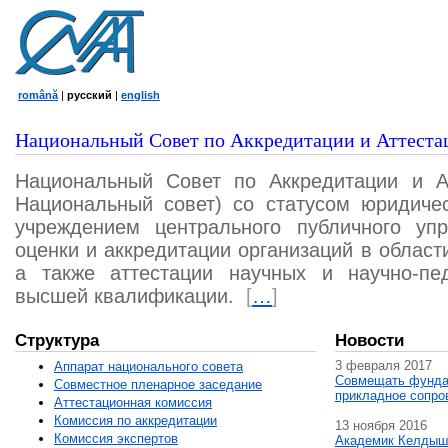
română
|
русский
|
english
Национальный Совет по Аккредитации и Аттеста
Национальный Совет по Аккредитации и А
Национальный совет) со статусом юридичес
учреждением центрального публичного уп
оценки и аккредитации организаций в област
а также аттестации научных и научно-пед
высшей квалификации.
[
…
]
Структура
Новости
3 февраля 2017
Аппарат национального совета
Совмещать фунда
Совместное пленарное заседание
прикладное сопро
Аттестационная комисcия
Комиссия по аккредитации
13 ноября 2016
Комиссия экспертов
Академик Келдыш