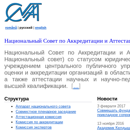
română
|
русский
|
english
Национальный Совет по Аккредитации и Аттеста
Национальный Совет по Аккредитации и А
Национальный совет) со статусом юридичес
учреждением центрального публичного уп
оценки и аккредитации организаций в област
а также аттестации научных и научно-пед
высшей квалификации.
[
…
]
Структура
Новости
3 февраля 2017
Аппарат национального совета
Совмещать фунда
Совместное пленарное заседание
прикладное сопро
Аттестационная комисcия
Комиссия по аккредитации
13 ноября 2016
Комиссия экспертов
Академик Келдыш