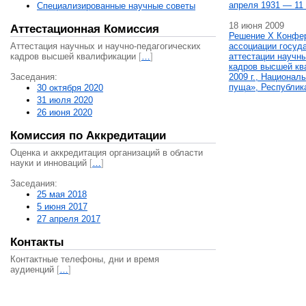
апреля 1931 — 11 
Специализированные научные советы
18 июня 2009
Аттестационная Комиссия
Решение X Конфе
Аттестация научных и научно-педагогических
ассоциации госуд
кадров высшей квалификации
[
…
]
аттестации научны
кадров высшей кв
Заседания:
2009 г., Национал
пуща», Республик
30 октября 2020
31 июля 2020
26 июня 2020
Комиссия по Аккредитации
Оценка и аккредитация организаций в области
науки и инноваций
[
…
]
Заседания:
25 мая 2018
5 июня 2017
27 апреля 2017
Контакты
Контактные телефоны, дни и время
аудиенций
[
…
]