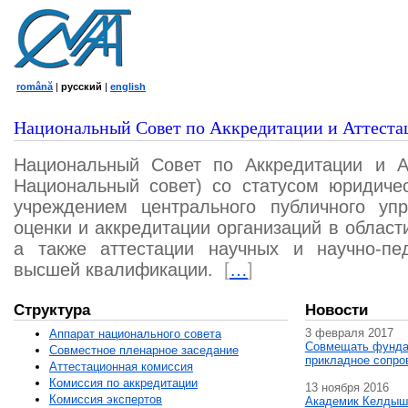
română
|
русский
|
english
Национальный Совет по Аккредитации и Аттеста
Национальный Совет по Аккредитации и А
Национальный совет) со статусом юридичес
учреждением центрального публичного уп
оценки и аккредитации организаций в област
а также аттестации научных и научно-пед
высшей квалификации.
[
…
]
Структура
Новости
3 февраля 2017
Аппарат национального совета
Совмещать фунда
Совместное пленарное заседание
прикладное сопро
Аттестационная комисcия
Комиссия по аккредитации
13 ноября 2016
Комиссия экспертов
Академик Келдыш