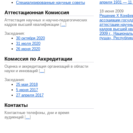
апреля 1931 — 11 
Специализированные научные советы
18 июня 2009
Аттестационная Комиссия
Решение X Конфе
Аттестация научных и научно-педагогических
ассоциации госуд
кадров высшей квалификации
[
…
]
аттестации научны
кадров высшей кв
Заседания:
2009 г., Национал
пуща», Республик
30 октября 2020
31 июля 2020
26 июня 2020
Комиссия по Аккредитации
Оценка и аккредитация организаций в области
науки и инноваций
[
…
]
Заседания:
25 мая 2018
5 июня 2017
27 апреля 2017
Контакты
Контактные телефоны, дни и время
аудиенций
[
…
]