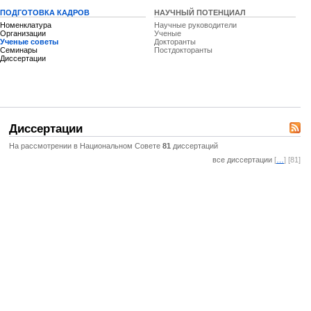
ПОДГОТОВКА КАДРОВ
НАУЧНЫЙ ПОТЕНЦИАЛ
Номенклатура
Научные руководители
Организации
Ученые
Ученые советы
Докторанты
Семинары
Постдокторанты
Диссертации
Диссертации
На рассмотрении в Национальном Совете
81
диссертаций
все диссертации
[
…
] [81]