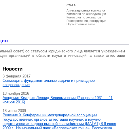
CNAA
Аттестационная комиссия
Комиссия по аккредитации
Комиссия по экспертов
Распоряжения, инструкции
Нормативные акты
ции
альный совет) со статусом юридического лица является учреждением
ации организаций в области науки и инноваций, а также аттестации
Новости
3 февраля 2017
Совмещать фундаментальные задачи и прикладное
сопровождение
13 ноября 2016
Академик Келдыш Леонид Вениаминович (7 апреля 1931 — 11
ноября 2016)
18 июня 2009
Решение X Конференции международной ассоциации
государственных органов аттестации научных и научно-
педагогических кадров высшей квалификации (МАГAT) 8-9 июня
2009 г., Национальный парк «Беловежская пуща», Республика