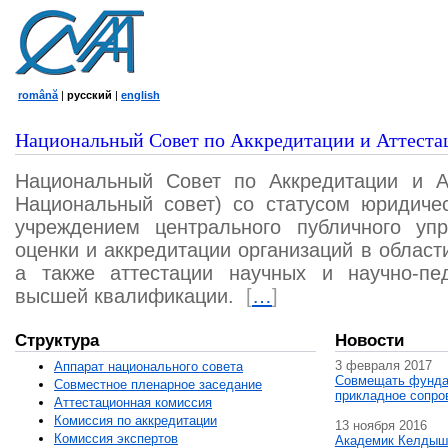
română
|
русский
|
english
Национальный Совет по Аккредитации и Аттеста
Национальный Совет по Аккредитации и А
Национальный совет) со статусом юридичес
учреждением центрального публичного уп
оценки и аккредитации организаций в област
а также аттестации научных и научно-пед
высшей квалификации.
[
…
]
Структура
Новости
3 февраля 2017
Аппарат национального совета
Совмещать фунда
Совместное пленарное заседание
прикладное сопро
Аттестационная комисcия
Комиссия по аккредитации
13 ноября 2016
Комиссия экспертов
Академик Келдыш