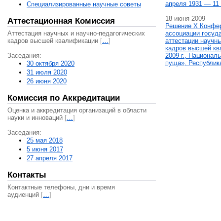
апреля 1931 — 11 
Специализированные научные советы
18 июня 2009
Аттестационная Комиссия
Решение X Конфе
Аттестация научных и научно-педагогических
ассоциации госуд
кадров высшей квалификации
[
…
]
аттестации научны
кадров высшей кв
Заседания:
2009 г., Национал
пуща», Республик
30 октября 2020
31 июля 2020
26 июня 2020
Комиссия по Аккредитации
Оценка и аккредитация организаций в области
науки и инноваций
[
…
]
Заседания:
25 мая 2018
5 июня 2017
27 апреля 2017
Контакты
Контактные телефоны, дни и время
аудиенций
[
…
]