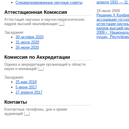
апреля 1931 — 11 
Специализированные научные советы
18 июня 2009
Аттестационная Комиссия
Решение X Конфе
Аттестация научных и научно-педагогических
ассоциации госуд
кадров высшей квалификации
[
…
]
аттестации научны
кадров высшей кв
Заседания:
2009 г., Национал
пуща», Республик
30 октября 2020
31 июля 2020
26 июня 2020
Комиссия по Аккредитации
Оценка и аккредитация организаций в области
науки и инноваций
[
…
]
Заседания:
25 мая 2018
5 июня 2017
27 апреля 2017
Контакты
Контактные телефоны, дни и время
аудиенций
[
…
]