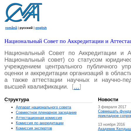
română
|
русский
|
english
Национальный Совет по Аккредитации и Аттеста
Национальный Совет по Аккредитации и А
Национальный совет) со статусом юридичес
учреждением центрального публичного уп
оценки и аккредитации организаций в област
а также аттестации научных и научно-пед
высшей квалификации.
[
…
]
Структура
Новости
3 февраля 2017
Аппарат национального совета
Совмещать фунда
Совместное пленарное заседание
прикладное сопро
Аттестационная комисcия
Комиссия по аккредитации
13 ноября 2016
Комиссия экспертов
Академик Келдыш