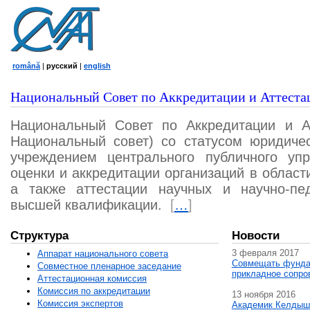
română
|
русский
|
english
Национальный Совет по Аккредитации и Аттеста
Национальный Совет по Аккредитации и А
Национальный совет) со статусом юридичес
учреждением центрального публичного уп
оценки и аккредитации организаций в област
а также аттестации научных и научно-пед
высшей квалификации.
[
…
]
Структура
Новости
3 февраля 2017
Аппарат национального совета
Совмещать фунда
Совместное пленарное заседание
прикладное сопро
Аттестационная комисcия
Комиссия по аккредитации
13 ноября 2016
Комиссия экспертов
Академик Келдыш