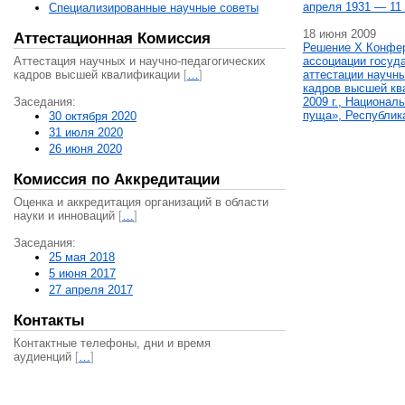
апреля 1931 — 11 
Специализированные научные советы
18 июня 2009
Аттестационная Комиссия
Решение X Конфе
Аттестация научных и научно-педагогических
ассоциации госуд
кадров высшей квалификации
[
…
]
аттестации научны
кадров высшей кв
Заседания:
2009 г., Национал
пуща», Республик
30 октября 2020
31 июля 2020
26 июня 2020
Комиссия по Аккредитации
Оценка и аккредитация организаций в области
науки и инноваций
[
…
]
Заседания:
25 мая 2018
5 июня 2017
27 апреля 2017
Контакты
Контактные телефоны, дни и время
аудиенций
[
…
]