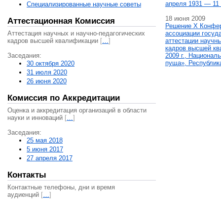
апреля 1931 — 11 
Специализированные научные советы
18 июня 2009
Аттестационная Комиссия
Решение X Конфе
Аттестация научных и научно-педагогических
ассоциации госуд
кадров высшей квалификации
[
…
]
аттестации научны
кадров высшей кв
Заседания:
2009 г., Национал
пуща», Республик
30 октября 2020
31 июля 2020
26 июня 2020
Комиссия по Аккредитации
Оценка и аккредитация организаций в области
науки и инноваций
[
…
]
Заседания:
25 мая 2018
5 июня 2017
27 апреля 2017
Контакты
Контактные телефоны, дни и время
аудиенций
[
…
]