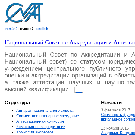
română
|
русский
|
english
Национальный Совет по Аккредитации и Аттеста
Национальный Совет по Аккредитации и А
Национальный совет) со статусом юридичес
учреждением центрального публичного уп
оценки и аккредитации организаций в област
а также аттестации научных и научно-пед
высшей квалификации.
[
…
]
Структура
Новости
3 февраля 2017
Аппарат национального совета
Совмещать фунда
Совместное пленарное заседание
прикладное сопро
Аттестационная комисcия
Комиссия по аккредитации
13 ноября 2016
Комиссия экспертов
Академик Келдыш