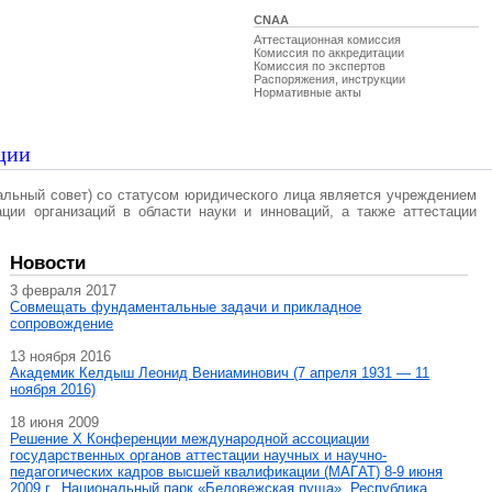
CNAA
Аттестационная комиссия
Комиссия по аккредитации
Комиссия по экспертов
Распоряжения, инструкции
Нормативные акты
ции
альный совет) со статусом юридического лица является учреждением
ации организаций в области науки и инноваций, а также аттестации
Новости
3 февраля 2017
Совмещать фундаментальные задачи и прикладное
сопровождение
13 ноября 2016
Академик Келдыш Леонид Вениаминович (7 апреля 1931 — 11
ноября 2016)
18 июня 2009
Решение X Конференции международной ассоциации
государственных органов аттестации научных и научно-
педагогических кадров высшей квалификации (МАГAT) 8-9 июня
2009 г., Национальный парк «Беловежская пуща», Республика