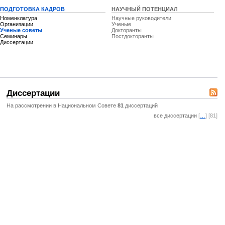
ПОДГОТОВКА КАДРОВ
НАУЧНЫЙ ПОТЕНЦИАЛ
Номенклатура
Научные руководители
Организации
Ученые
Ученые советы
Докторанты
Семинары
Постдокторанты
Диссертации
Диссертации
На рассмотрении в Национальном Совете
81
диссертаций
все диссертации
[
…
] [81]