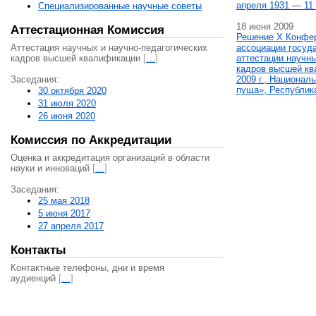
апреля 1931 — 11 
Специализированные научные советы
18 июня 2009
Аттестационная Комиссия
Решение X Конфе
Аттестация научных и научно-педагогических
ассоциации госуд
кадров высшей квалификации
[
…
]
аттестации научны
кадров высшей кв
Заседания:
2009 г., Национал
пуща», Республик
30 октября 2020
31 июля 2020
26 июня 2020
Комиссия по Аккредитации
Оценка и аккредитация организаций в области
науки и инноваций
[
…
]
Заседания:
25 мая 2018
5 июня 2017
27 апреля 2017
Контакты
Контактные телефоны, дни и время
аудиенций
[
…
]