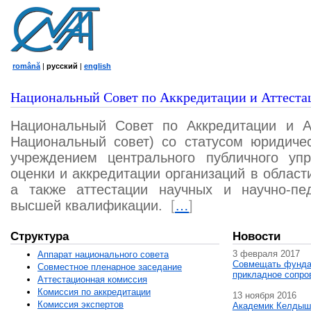
română
|
русский
|
english
Национальный Совет по Аккредитации и Аттеста
Национальный Совет по Аккредитации и А
Национальный совет) со статусом юридичес
учреждением центрального публичного уп
оценки и аккредитации организаций в област
а также аттестации научных и научно-пед
высшей квалификации.
[
…
]
Структура
Новости
3 февраля 2017
Аппарат национального совета
Совмещать фунда
Совместное пленарное заседание
прикладное сопро
Аттестационная комисcия
Комиссия по аккредитации
13 ноября 2016
Комиссия экспертов
Академик Келдыш