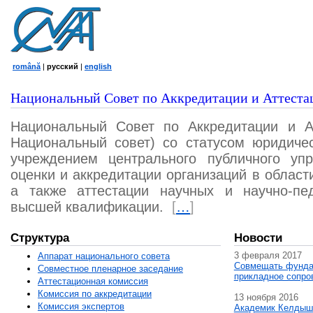
română
|
русский
|
english
Национальный Совет по Аккредитации и Аттеста
Национальный Совет по Аккредитации и А
Национальный совет) со статусом юридичес
учреждением центрального публичного уп
оценки и аккредитации организаций в област
а также аттестации научных и научно-пед
высшей квалификации.
[
…
]
Структура
Новости
3 февраля 2017
Аппарат национального совета
Совмещать фунда
Совместное пленарное заседание
прикладное сопро
Аттестационная комисcия
Комиссия по аккредитации
13 ноября 2016
Комиссия экспертов
Академик Келдыш