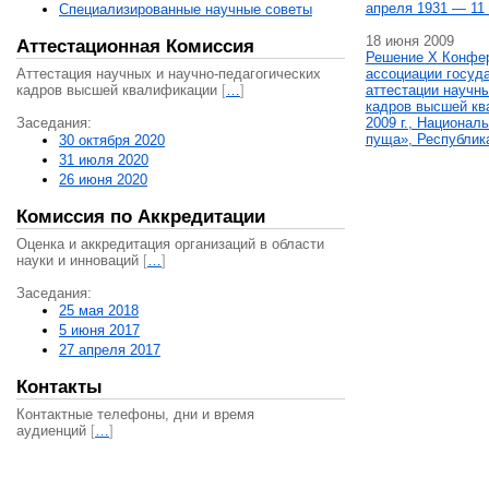
апреля 1931 — 11 
Специализированные научные советы
18 июня 2009
Аттестационная Комиссия
Решение X Конфе
Аттестация научных и научно-педагогических
ассоциации госуд
кадров высшей квалификации
[
…
]
аттестации научны
кадров высшей кв
Заседания:
2009 г., Национал
пуща», Республик
30 октября 2020
31 июля 2020
26 июня 2020
Комиссия по Аккредитации
Оценка и аккредитация организаций в области
науки и инноваций
[
…
]
Заседания:
25 мая 2018
5 июня 2017
27 апреля 2017
Контакты
Контактные телефоны, дни и время
аудиенций
[
…
]