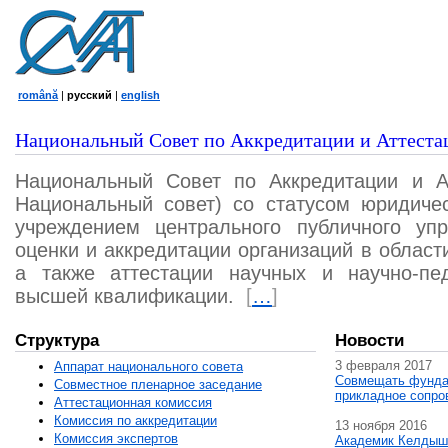
română
|
русский
|
english
Национальный Совет по Аккредитации и Аттеста
Национальный Совет по Аккредитации и А
Национальный совет) со статусом юридичес
учреждением центрального публичного уп
оценки и аккредитации организаций в област
а также аттестации научных и научно-пед
высшей квалификации.
[
…
]
Структура
Новости
3 февраля 2017
Аппарат национального совета
Совмещать фунда
Совместное пленарное заседание
прикладное сопро
Аттестационная комисcия
Комиссия по аккредитации
13 ноября 2016
Комиссия экспертов
Академик Келдыш