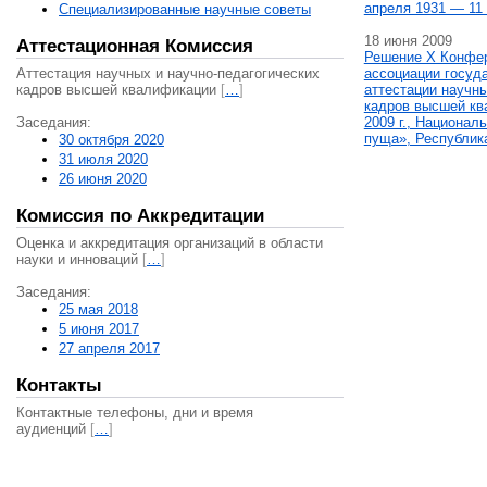
апреля 1931 — 11 
Специализированные научные советы
18 июня 2009
Аттестационная Комиссия
Решение X Конфе
Аттестация научных и научно-педагогических
ассоциации госуд
кадров высшей квалификации
[
…
]
аттестации научны
кадров высшей кв
Заседания:
2009 г., Национал
пуща», Республик
30 октября 2020
31 июля 2020
26 июня 2020
Комиссия по Аккредитации
Оценка и аккредитация организаций в области
науки и инноваций
[
…
]
Заседания:
25 мая 2018
5 июня 2017
27 апреля 2017
Контакты
Контактные телефоны, дни и время
аудиенций
[
…
]