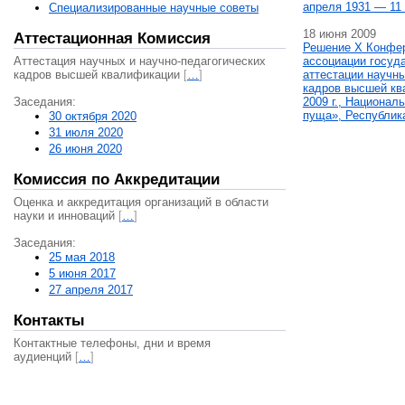
апреля 1931 — 11 
Специализированные научные советы
18 июня 2009
Аттестационная Комиссия
Решение X Конфе
Аттестация научных и научно-педагогических
ассоциации госуд
кадров высшей квалификации
[
…
]
аттестации научны
кадров высшей кв
Заседания:
2009 г., Национал
пуща», Республик
30 октября 2020
31 июля 2020
26 июня 2020
Комиссия по Аккредитации
Оценка и аккредитация организаций в области
науки и инноваций
[
…
]
Заседания:
25 мая 2018
5 июня 2017
27 апреля 2017
Контакты
Контактные телефоны, дни и время
аудиенций
[
…
]