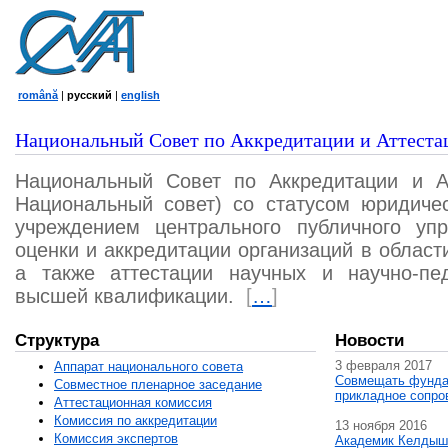
română
|
русский
|
english
Национальный Совет по Аккредитации и Аттеста
Национальный Совет по Аккредитации и А
Национальный совет) со статусом юридичес
учреждением центрального публичного уп
оценки и аккредитации организаций в област
а также аттестации научных и научно-пед
высшей квалификации.
[
…
]
Структура
Новости
3 февраля 2017
Аппарат национального совета
Совмещать фунда
Совместное пленарное заседание
прикладное сопро
Аттестационная комисcия
Комиссия по аккредитации
13 ноября 2016
Комиссия экспертов
Академик Келдыш