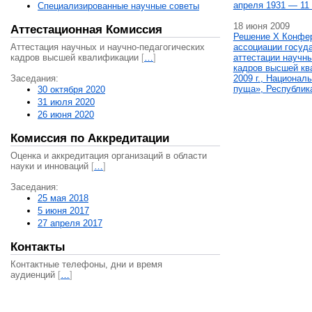
апреля 1931 — 11 
Специализированные научные советы
18 июня 2009
Аттестационная Комиссия
Решение X Конфе
Аттестация научных и научно-педагогических
ассоциации госуд
кадров высшей квалификации
[
…
]
аттестации научны
кадров высшей кв
Заседания:
2009 г., Национал
пуща», Республик
30 октября 2020
31 июля 2020
26 июня 2020
Комиссия по Аккредитации
Оценка и аккредитация организаций в области
науки и инноваций
[
…
]
Заседания:
25 мая 2018
5 июня 2017
27 апреля 2017
Контакты
Контактные телефоны, дни и время
аудиенций
[
…
]