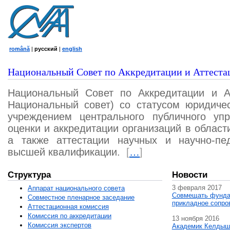
română
|
русский
|
english
Национальный Совет по Аккредитации и Аттеста
Национальный Совет по Аккредитации и А
Национальный совет) со статусом юридичес
учреждением центрального публичного уп
оценки и аккредитации организаций в област
а также аттестации научных и научно-пед
высшей квалификации.
[
…
]
Структура
Новости
3 февраля 2017
Аппарат национального совета
Совмещать фунда
Совместное пленарное заседание
прикладное сопро
Аттестационная комисcия
Комиссия по аккредитации
13 ноября 2016
Комиссия экспертов
Академик Келдыш