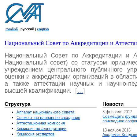
română
|
русский
|
english
Национальный Совет по Аккредитации и Аттеста
Национальный Совет по Аккредитации и А
Национальный совет) со статусом юридичес
учреждением центрального публичного уп
оценки и аккредитации организаций в област
а также аттестации научных и научно-пед
высшей квалификации.
[
…
]
Структура
Новости
3 февраля 2017
Аппарат национального совета
Совмещать фунда
Совместное пленарное заседание
прикладное сопро
Аттестационная комисcия
Комиссия по аккредитации
13 ноября 2016
Комиссия экспертов
Академик Келдыш