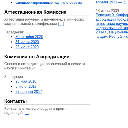
апреля 1931 — 11 
Специализированные научные советы
18 июня 2009
Аттестационная Комиссия
Решение X Конфе
Аттестация научных и научно-педагогических
ассоциации госуд
кадров высшей квалификации
[
…
]
аттестации научны
кадров высшей кв
Заседания:
2009 г., Национал
пуща», Республик
30 октября 2020
31 июля 2020
26 июня 2020
Комиссия по Аккредитации
Оценка и аккредитация организаций в области
науки и инноваций
[
…
]
Заседания:
25 мая 2018
5 июня 2017
27 апреля 2017
Контакты
Контактные телефоны, дни и время
аудиенций
[
…
]