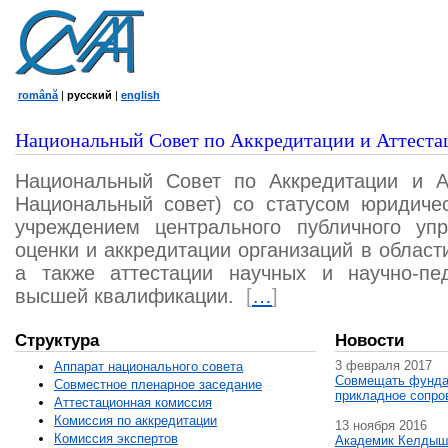
română
|
русский
|
english
Национальный Совет по Аккредитации и Аттеста
Национальный Совет по Аккредитации и А
Национальный совет) со статусом юридичес
учреждением центрального публичного уп
оценки и аккредитации организаций в област
а также аттестации научных и научно-пед
высшей квалификации.
[
…
]
Структура
Новости
3 февраля 2017
Аппарат национального совета
Совмещать фунда
Совместное пленарное заседание
прикладное сопро
Аттестационная комисcия
Комиссия по аккредитации
13 ноября 2016
Комиссия экспертов
Академик Келдыш