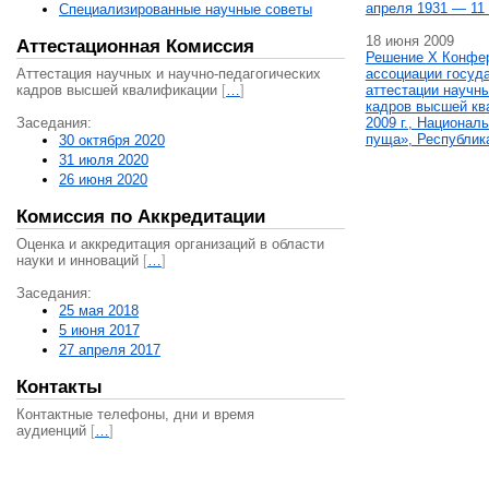
апреля 1931 — 11 
Специализированные научные советы
18 июня 2009
Аттестационная Комиссия
Решение X Конфе
Аттестация научных и научно-педагогических
ассоциации госуд
кадров высшей квалификации
[
…
]
аттестации научны
кадров высшей кв
Заседания:
2009 г., Национал
пуща», Республик
30 октября 2020
31 июля 2020
26 июня 2020
Комиссия по Аккредитации
Оценка и аккредитация организаций в области
науки и инноваций
[
…
]
Заседания:
25 мая 2018
5 июня 2017
27 апреля 2017
Контакты
Контактные телефоны, дни и время
аудиенций
[
…
]