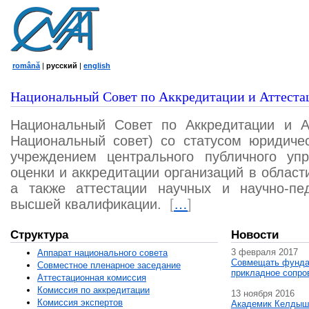
română
|
русский
|
english
Национальный Совет по Аккредитации и Аттеста
Национальный Совет по Аккредитации и А
Национальный совет) со статусом юридичес
учреждением центрального публичного уп
оценки и аккредитации организаций в област
а также аттестации научных и научно-пед
высшей квалификации.
[
…
]
Структура
Новости
3 февраля 2017
Аппарат национального совета
Совмещать фунда
Совместное пленарное заседание
прикладное сопро
Аттестационная комисcия
Комиссия по аккредитации
13 ноября 2016
Комиссия экспертов
Академик Келдыш