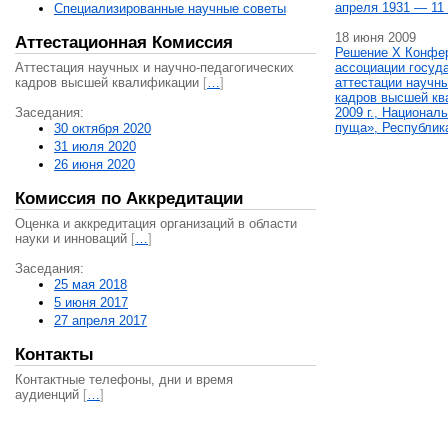
апреля 1931 — 11 
Специализированные научные советы
18 июня 2009
Аттестационная Комиссия
Решение X Конфе
Аттестация научных и научно-педагогических
ассоциации госуд
кадров высшей квалификации
[
…
]
аттестации научны
кадров высшей кв
Заседания:
2009 г., Национал
пуща», Республик
30 октября 2020
31 июля 2020
26 июня 2020
Комиссия по Аккредитации
Оценка и аккредитация организаций в области
науки и инноваций
[
…
]
Заседания:
25 мая 2018
5 июня 2017
27 апреля 2017
Контакты
Контактные телефоны, дни и время
аудиенций
[
…
]