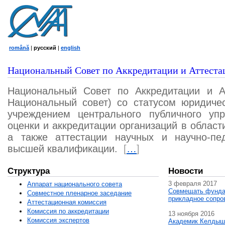
română
|
русский
|
english
Национальный Совет по Аккредитации и Аттеста
Национальный Совет по Аккредитации и А
Национальный совет) со статусом юридичес
учреждением центрального публичного уп
оценки и аккредитации организаций в област
а также аттестации научных и научно-пед
высшей квалификации.
[
…
]
Структура
Новости
3 февраля 2017
Аппарат национального совета
Совмещать фунда
Совместное пленарное заседание
прикладное сопро
Аттестационная комисcия
Комиссия по аккредитации
13 ноября 2016
Комиссия экспертов
Академик Келдыш