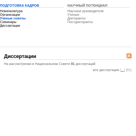
ПОДГОТОВКА КАДРОВ
НАУЧНЫЙ ПОТЕНЦИАЛ
Номенклатура
Научные руководители
Организации
Ученые
Ученые советы
Докторанты
Семинары
Постдокторанты
Диссертации
Диссертации
На рассмотрении в Национальном Совете
81
диссертаций
все диссертации
[
…
] [81]