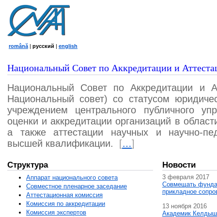
română
|
русский
|
english
Национальный Совет по Аккредитации и Аттеста
Национальный Совет по Аккредитации и А
Национальный совет) со статусом юридичес
учреждением центрального публичного уп
оценки и аккредитации организаций в област
а также аттестации научных и научно-пед
высшей квалификации.
[
…
]
Структура
Новости
3 февраля 2017
Аппарат национального совета
Совмещать фунда
Совместное пленарное заседание
прикладное сопро
Аттестационная комисcия
Комиссия по аккредитации
13 ноября 2016
Комиссия экспертов
Академик Келдыш