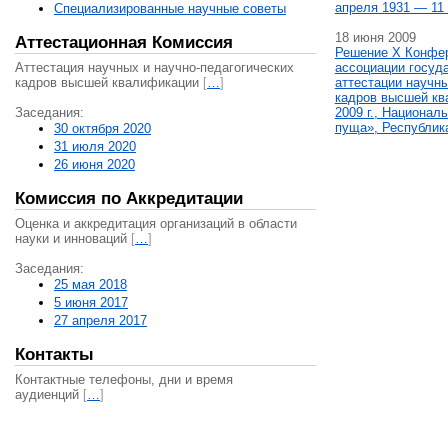
апреля 1931 — 11 
Специализированные научные советы
18 июня 2009
Аттестационная Комиссия
Решение X Конфе
Аттестация научных и научно-педагогических
ассоциации госуд
кадров высшей квалификации
[
…
]
аттестации научны
кадров высшей кв
Заседания:
2009 г., Национал
пуща», Республик
30 октября 2020
31 июля 2020
26 июня 2020
Комиссия по Аккредитации
Оценка и аккредитация организаций в области
науки и инноваций
[
…
]
Заседания:
25 мая 2018
5 июня 2017
27 апреля 2017
Контакты
Контактные телефоны, дни и время
аудиенций
[
…
]