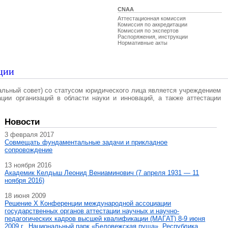
CNAA
Аттестационная комиссия
Комиссия по аккредитации
Комиссия по экспертов
Распоряжения, инструкции
Нормативные акты
ции
альный совет) со статусом юридического лица является учреждением
ации организаций в области науки и инноваций, а также аттестации
Новости
3 февраля 2017
Совмещать фундаментальные задачи и прикладное
сопровождение
13 ноября 2016
Академик Келдыш Леонид Вениаминович (7 апреля 1931 — 11
ноября 2016)
18 июня 2009
Решение X Конференции международной ассоциации
государственных органов аттестации научных и научно-
педагогических кадров высшей квалификации (МАГAT) 8-9 июня
2009 г., Национальный парк «Беловежская пуща», Республика