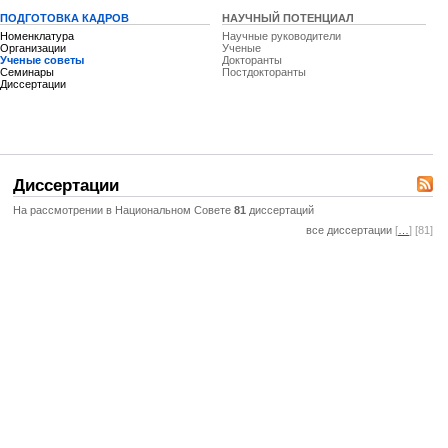
ПОДГОТОВКА КАДРОВ
НАУЧНЫЙ ПОТЕНЦИАЛ
Номенклатура
Научные руководители
Организации
Ученые
Ученые советы
Докторанты
Семинары
Постдокторанты
Диссертации
Диссертации
На рассмотрении в Национальном Совете
81
диссертаций
все диссертации
[
…
] [81]