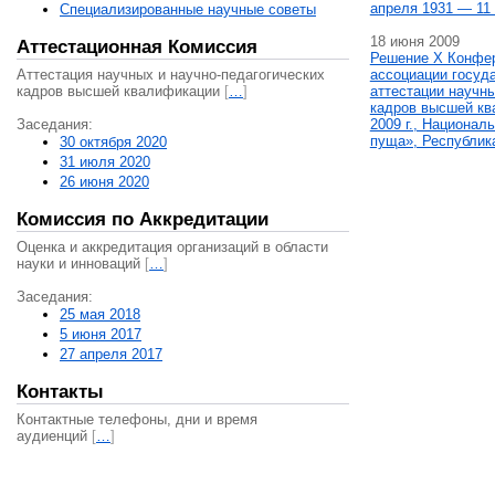
апреля 1931 — 11 
Специализированные научные советы
18 июня 2009
Аттестационная Комиссия
Решение X Конфе
Аттестация научных и научно-педагогических
ассоциации госуд
кадров высшей квалификации
[
…
]
аттестации научны
кадров высшей кв
Заседания:
2009 г., Национал
пуща», Республик
30 октября 2020
31 июля 2020
26 июня 2020
Комиссия по Аккредитации
Оценка и аккредитация организаций в области
науки и инноваций
[
…
]
Заседания:
25 мая 2018
5 июня 2017
27 апреля 2017
Контакты
Контактные телефоны, дни и время
аудиенций
[
…
]