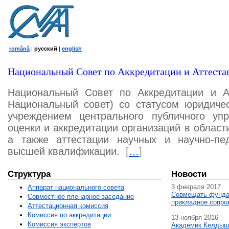
română
|
русский
|
english
Национальный Совет по Аккредитации и Аттеста
Национальный Совет по Аккредитации и А
Национальный совет) со статусом юридичес
учреждением центрального публичного уп
оценки и аккредитации организаций в област
а также аттестации научных и научно-пед
высшей квалификации.
[
…
]
Структура
Новости
3 февраля 2017
Аппарат национального совета
Совмещать фунда
Совместное пленарное заседание
прикладное сопро
Аттестационная комисcия
Комиссия по аккредитации
13 ноября 2016
Комиссия экспертов
Академик Келдыш