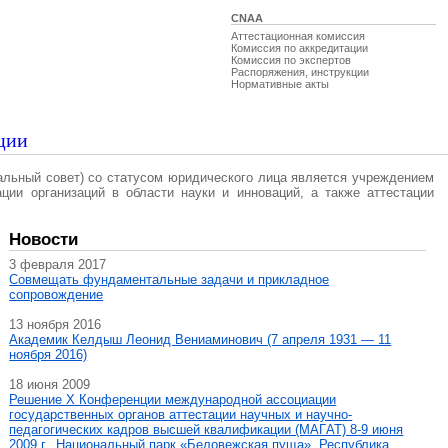
CNAA
Аттестационная комиссия
Комиссия по аккредитации
Комиссия по экспертов
Распоряжения, инструкции
Нормативные акты
ции
альный совет) со статусом юридического лица является учреждением
ации организаций в области науки и инноваций, а также аттестации
Новости
3 февраля 2017
Совмещать фундаментальные задачи и прикладное
сопровождение
13 ноября 2016
Академик Келдыш Леонид Вениаминович (7 апреля 1931 — 11
ноября 2016)
18 июня 2009
Решение X Конференции международной ассоциации
государственных органов аттестации научных и научно-
педагогических кадров высшей квалификации (МАГAT) 8-9 июня
2009 г., Национальный парк «Беловежская пуща», Республика