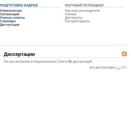
ПОДГОТОВКА КАДРОВ
НАУЧНЫЙ ПОТЕНЦИАЛ
Номенклатура
Научные руководители
Организации
Ученые
Ученые советы
Докторанты
Семинары
Постдокторанты
Диссертации
Диссертации
На рассмотрении в Национальном Совете
81
диссертаций
все диссертации
[
…
] [81]