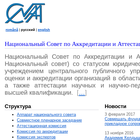
română
|
русский
|
english
Национальный Совет по Аккредитации и Аттеста
Национальный Совет по Аккредитации и А
Национальный совет) со статусом юридичес
учреждением центрального публичного уп
оценки и аккредитации организаций в област
а также аттестации научных и научно-пед
высшей квалификации.
[
…
]
Структура
Новости
3 февраля 2017
Аппарат национального совета
Совмещать фунда
Совместное пленарное заседание
прикладное сопро
Аттестационная комисcия
Комиссия по аккредитации
13 ноября 2016
Комиссия экспертов
Академик Келдыш