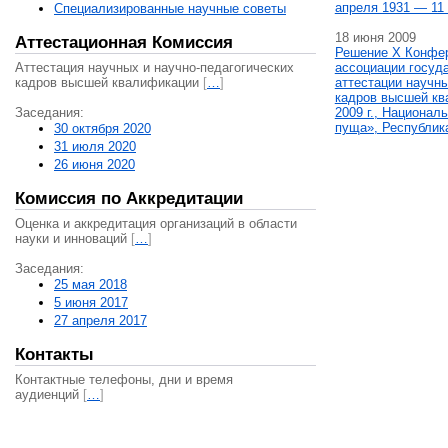
апреля 1931 — 11 
Специализированные научные советы
18 июня 2009
Аттестационная Комиссия
Решение X Конфе
Аттестация научных и научно-педагогических
ассоциации госуд
кадров высшей квалификации
[
…
]
аттестации научны
кадров высшей кв
Заседания:
2009 г., Национал
пуща», Республик
30 октября 2020
31 июля 2020
26 июня 2020
Комиссия по Аккредитации
Оценка и аккредитация организаций в области
науки и инноваций
[
…
]
Заседания:
25 мая 2018
5 июня 2017
27 апреля 2017
Контакты
Контактные телефоны, дни и время
аудиенций
[
…
]