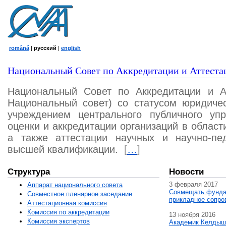
română
|
русский
|
english
Национальный Совет по Аккредитации и Аттеста
Национальный Совет по Аккредитации и А
Национальный совет) со статусом юридичес
учреждением центрального публичного уп
оценки и аккредитации организаций в област
а также аттестации научных и научно-пед
высшей квалификации.
[
…
]
Структура
Новости
3 февраля 2017
Аппарат национального совета
Совмещать фунда
Совместное пленарное заседание
прикладное сопро
Аттестационная комисcия
Комиссия по аккредитации
13 ноября 2016
Комиссия экспертов
Академик Келдыш