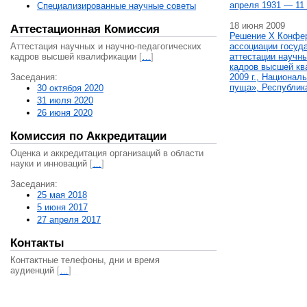
апреля 1931 — 11 
Специализированные научные советы
18 июня 2009
Аттестационная Комиссия
Решение X Конфе
Аттестация научных и научно-педагогических
ассоциации госуд
кадров высшей квалификации
[
…
]
аттестации научны
кадров высшей кв
Заседания:
2009 г., Национал
пуща», Республик
30 октября 2020
31 июля 2020
26 июня 2020
Комиссия по Аккредитации
Оценка и аккредитация организаций в области
науки и инноваций
[
…
]
Заседания:
25 мая 2018
5 июня 2017
27 апреля 2017
Контакты
Контактные телефоны, дни и время
аудиенций
[
…
]