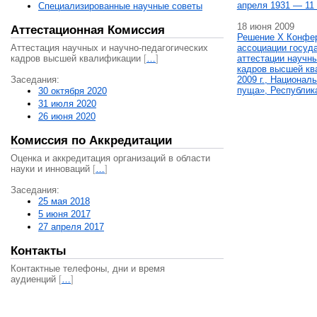
апреля 1931 — 11 
Специализированные научные советы
18 июня 2009
Аттестационная Комиссия
Решение X Конфе
Аттестация научных и научно-педагогических
ассоциации госуд
кадров высшей квалификации
[
…
]
аттестации научны
кадров высшей кв
Заседания:
2009 г., Национал
пуща», Республик
30 октября 2020
31 июля 2020
26 июня 2020
Комиссия по Аккредитации
Оценка и аккредитация организаций в области
науки и инноваций
[
…
]
Заседания:
25 мая 2018
5 июня 2017
27 апреля 2017
Контакты
Контактные телефоны, дни и время
аудиенций
[
…
]