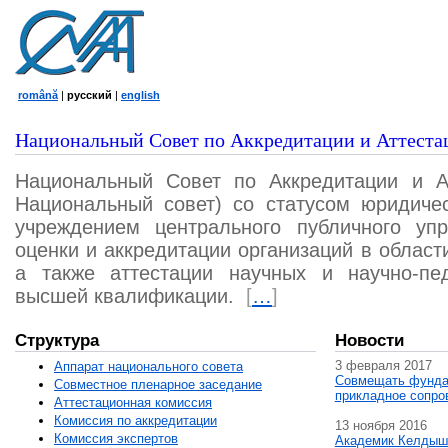
română
|
русский
|
english
Национальный Совет по Аккредитации и Аттеста
Национальный Совет по Аккредитации и А
Национальный совет) со статусом юридичес
учреждением центрального публичного уп
оценки и аккредитации организаций в област
а также аттестации научных и научно-пед
высшей квалификации.
[
…
]
Структура
Новости
3 февраля 2017
Аппарат национального совета
Совмещать фунда
Совместное пленарное заседание
прикладное сопро
Аттестационная комисcия
Комиссия по аккредитации
13 ноября 2016
Комиссия экспертов
Академик Келдыш