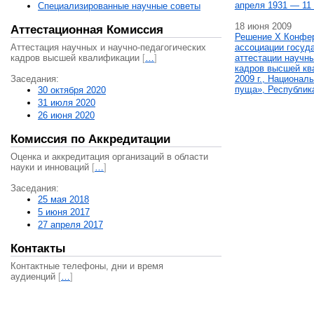
апреля 1931 — 11 
Специализированные научные советы
18 июня 2009
Аттестационная Комиссия
Решение X Конфе
Аттестация научных и научно-педагогических
ассоциации госуд
кадров высшей квалификации
[
…
]
аттестации научны
кадров высшей кв
Заседания:
2009 г., Национал
пуща», Республик
30 октября 2020
31 июля 2020
26 июня 2020
Комиссия по Аккредитации
Оценка и аккредитация организаций в области
науки и инноваций
[
…
]
Заседания:
25 мая 2018
5 июня 2017
27 апреля 2017
Контакты
Контактные телефоны, дни и время
аудиенций
[
…
]