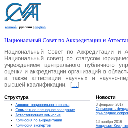
română
|
русский
|
english
Национальный Совет по Аккредитации и Аттеста
Национальный Совет по Аккредитации и А
Национальный совет) со статусом юридичес
учреждением центрального публичного уп
оценки и аккредитации организаций в област
а также аттестации научных и научно-пед
высшей квалификации.
[
…
]
Структура
Новости
3 февраля 2017
Аппарат национального совета
Совмещать фунда
Совместное пленарное заседание
прикладное сопро
Аттестационная комисcия
Комиссия по аккредитации
13 ноября 2016
Комиссия экспертов
Академик Келдыш