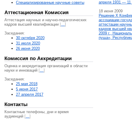
апреля 1931 — 11 
Специализированные научные советы
18 июня 2009
Аттестационная Комиссия
Решение X Конфе
Аттестация научных и научно-педагогических
ассоциации госуд
кадров высшей квалификации
[
…
]
аттестации научны
кадров высшей кв
Заседания:
2009 г., Национал
пуща», Республик
30 октября 2020
31 июля 2020
26 июня 2020
Комиссия по Аккредитации
Оценка и аккредитация организаций в области
науки и инноваций
[
…
]
Заседания:
25 мая 2018
5 июня 2017
27 апреля 2017
Контакты
Контактные телефоны, дни и время
аудиенций
[
…
]