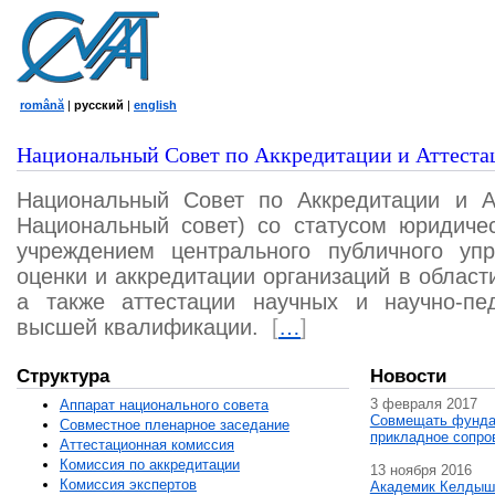
română
|
русский
|
english
Национальный Совет по Аккредитации и Аттеста
Национальный Совет по Аккредитации и А
Национальный совет) со статусом юридичес
учреждением центрального публичного уп
оценки и аккредитации организаций в област
а также аттестации научных и научно-пед
высшей квалификации.
[
…
]
Структура
Новости
3 февраля 2017
Аппарат национального совета
Совмещать фунда
Совместное пленарное заседание
прикладное сопро
Аттестационная комисcия
Комиссия по аккредитации
13 ноября 2016
Комиссия экспертов
Академик Келдыш