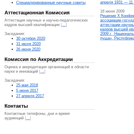
апреля 1931 — 11 
Специализированные научные советы
18 июня 2009
Аттестационная Комиссия
Решение X Конфе
Аттестация научных и научно-педагогических
ассоциации госуд
кадров высшей квалификации
[
…
]
аттестации научны
кадров высшей кв
Заседания:
2009 г., Национал
пуща», Республик
30 октября 2020
31 июля 2020
26 июня 2020
Комиссия по Аккредитации
Оценка и аккредитация организаций в области
науки и инноваций
[
…
]
Заседания:
25 мая 2018
5 июня 2017
27 апреля 2017
Контакты
Контактные телефоны, дни и время
аудиенций
[
…
]