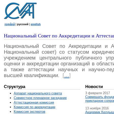
română
|
русский
|
english
Национальный Совет по Аккредитации и Аттеста
Национальный Совет по Аккредитации и А
Национальный совет) со статусом юридичес
учреждением центрального публичного уп
оценки и аккредитации организаций в област
а также аттестации научных и научно-пед
высшей квалификации.
[
…
]
Структура
Новости
3 февраля 2017
Аппарат национального совета
Совмещать фунда
Совместное пленарное заседание
прикладное сопро
Аттестационная комисcия
Комиссия по аккредитации
13 ноября 2016
Комиссия экспертов
Академик Келдыш