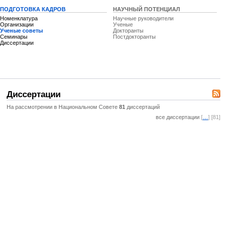
ПОДГОТОВКА КАДРОВ
НАУЧНЫЙ ПОТЕНЦИАЛ
Номенклатура
Научные руководители
Организации
Ученые
Ученые советы
Докторанты
Семинары
Постдокторанты
Диссертации
Диссертации
На рассмотрении в Национальном Совете
81
диссертаций
все диссертации
[
…
] [81]