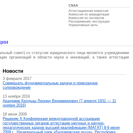
CNAA
Аттестационная комиссия
Комиссия по аккредитации
Комиссия по экспертов
Распоряжения, инструкции
Нормативные акты
ции
альный совет) со статусом юридического лица является учреждением
ации организаций в области науки и инноваций, а также аттестации
Новости
3 февраля 2017
Совмещать фундаментальные задачи и прикладное
сопровождение
13 ноября 2016
Академик Келдыш Леонид Вениаминович (7 апреля 1931 — 11
ноября 2016)
18 июня 2009
Решение X Конференции международной ассоциации
государственных органов аттестации научных и научно-
педагогических кадров высшей квалификации (МАГAT) 8-9 июня
2009 г., Национальный парк «Беловежская пуща», Республика