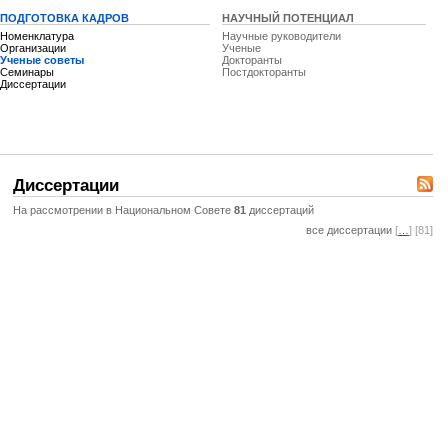
ПОДГОТОВКА КАДРОВ
НАУЧНЫЙ ПОТЕНЦИАЛ
Номенклатура
Научные руководители
Организации
Ученые
Ученые советы
Докторанты
Семинары
Постдокторанты
Диссертации
Диссертации
На рассмотрении в Национальном Совете
81
диссертаций
все диссертации
[
…
] [81]