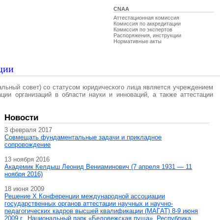
CNAA
Аттестационная комиссия
Комиссия по аккредитации
Комиссия по экспертов
Распоряжения, инструкции
Нормативные акты
ции
альный совет) со статусом юридического лица является учреждением
ации организаций в области науки и инноваций, а также аттестации
Новости
3 февраля 2017
Совмещать фундаментальные задачи и прикладное
сопровождение
13 ноября 2016
Академик Келдыш Леонид Вениаминович (7 апреля 1931 — 11
ноября 2016)
18 июня 2009
Решение X Конференции международной ассоциации
государственных органов аттестации научных и научно-
педагогических кадров высшей квалификации (МАГAT) 8-9 июня
2009 г., Национальный парк «Беловежская пуща», Республика