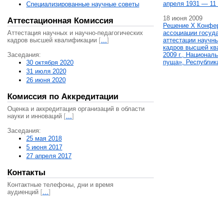
апреля 1931 — 11 
Специализированные научные советы
18 июня 2009
Аттестационная Комиссия
Решение X Конфе
Аттестация научных и научно-педагогических
ассоциации госуд
кадров высшей квалификации
[
…
]
аттестации научны
кадров высшей кв
Заседания:
2009 г., Национал
пуща», Республик
30 октября 2020
31 июля 2020
26 июня 2020
Комиссия по Аккредитации
Оценка и аккредитация организаций в области
науки и инноваций
[
…
]
Заседания:
25 мая 2018
5 июня 2017
27 апреля 2017
Контакты
Контактные телефоны, дни и время
аудиенций
[
…
]