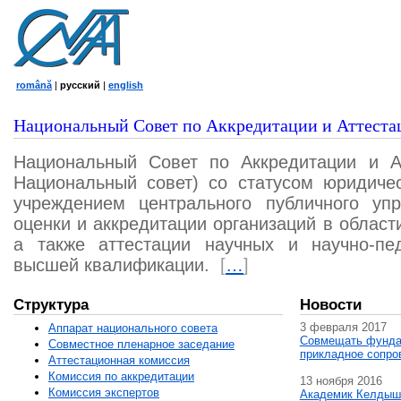
română
|
русский
|
english
Национальный Совет по Аккредитации и Аттеста
Национальный Совет по Аккредитации и А
Национальный совет) со статусом юридичес
учреждением центрального публичного уп
оценки и аккредитации организаций в област
а также аттестации научных и научно-пед
высшей квалификации.
[
…
]
Структура
Новости
3 февраля 2017
Аппарат национального совета
Совмещать фунда
Совместное пленарное заседание
прикладное сопро
Аттестационная комисcия
Комиссия по аккредитации
13 ноября 2016
Комиссия экспертов
Академик Келдыш