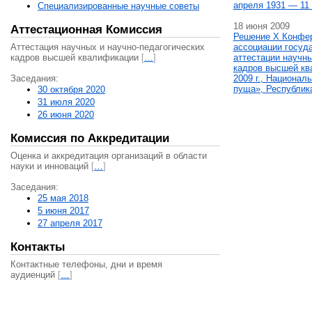
апреля 1931 — 11 
Специализированные научные советы
18 июня 2009
Аттестационная Комиссия
Решение X Конфе
Аттестация научных и научно-педагогических
ассоциации госуд
кадров высшей квалификации
[
…
]
аттестации научны
кадров высшей кв
Заседания:
2009 г., Национал
пуща», Республик
30 октября 2020
31 июля 2020
26 июня 2020
Комиссия по Аккредитации
Оценка и аккредитация организаций в области
науки и инноваций
[
…
]
Заседания:
25 мая 2018
5 июня 2017
27 апреля 2017
Контакты
Контактные телефоны, дни и время
аудиенций
[
…
]