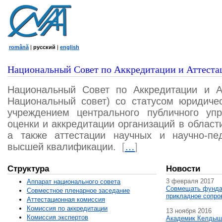
română
|
русский
|
english
Национальный Совет по Аккредитации и Аттеста
Национальный Совет по Аккредитации и А
Национальный совет) со статусом юридичес
учреждением центрального публичного уп
оценки и аккредитации организаций в област
а также аттестации научных и научно-пед
высшей квалификации.
[
…
]
Структура
Новости
3 февраля 2017
Аппарат национального совета
Совмещать фунда
Совместное пленарное заседание
прикладное сопро
Аттестационная комисcия
Комиссия по аккредитации
13 ноября 2016
Комиссия экспертов
Академик Келдыш