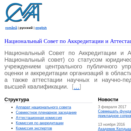
română
|
русский
|
english
Национальный Совет по Аккредитации и Аттеста
Национальный Совет по Аккредитации и А
Национальный совет) со статусом юридичес
учреждением центрального публичного уп
оценки и аккредитации организаций в област
а также аттестации научных и научно-пед
высшей квалификации.
[
…
]
Структура
Новости
3 февраля 2017
Аппарат национального совета
Совмещать фунда
Совместное пленарное заседание
прикладное сопро
Аттестационная комисcия
Комиссия по аккредитации
13 ноября 2016
Комиссия экспертов
Академик Келдыш