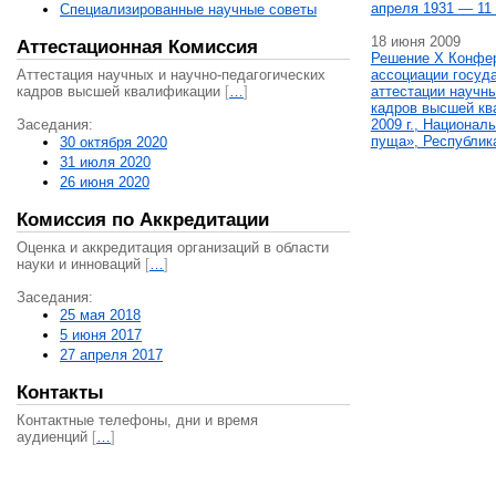
апреля 1931 — 11 
Специализированные научные советы
18 июня 2009
Аттестационная Комиссия
Решение X Конфе
Аттестация научных и научно-педагогических
ассоциации госуд
кадров высшей квалификации
[
…
]
аттестации научны
кадров высшей кв
Заседания:
2009 г., Национал
пуща», Республик
30 октября 2020
31 июля 2020
26 июня 2020
Комиссия по Аккредитации
Оценка и аккредитация организаций в области
науки и инноваций
[
…
]
Заседания:
25 мая 2018
5 июня 2017
27 апреля 2017
Контакты
Контактные телефоны, дни и время
аудиенций
[
…
]