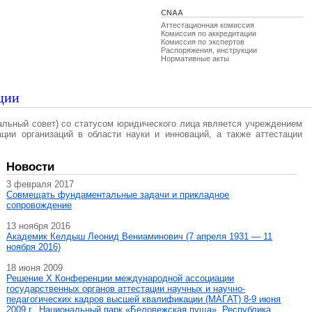
CNAA
Аттестационная комиссия
Комиссия по аккредитации
Комиссия по экспертов
Распоряжения, инструкции
Нормативные акты
ции
альный совет) со статусом юридического лица является учреждением
ации организаций в области науки и инноваций, а также аттестации
Новости
3 февраля 2017
Совмещать фундаментальные задачи и прикладное
сопровождение
13 ноября 2016
Академик Келдыш Леонид Вениаминович (7 апреля 1931 — 11
ноября 2016)
18 июня 2009
Решение X Конференции международной ассоциации
государственных органов аттестации научных и научно-
педагогических кадров высшей квалификации (МАГAT) 8-9 июня
2009 г., Национальный парк «Беловежская пуща», Республика