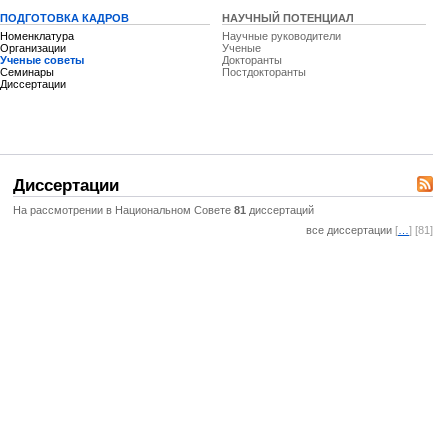
ПОДГОТОВКА КАДРОВ
НАУЧНЫЙ ПОТЕНЦИАЛ
Номенклатура
Научные руководители
Организации
Ученые
Ученые советы
Докторанты
Семинары
Постдокторанты
Диссертации
Диссертации
На рассмотрении в Национальном Совете
81
диссертаций
все диссертации
[
…
] [81]