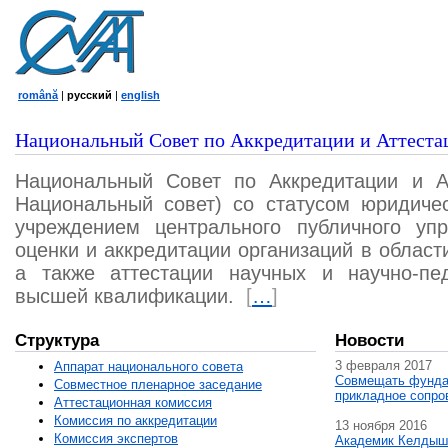
română
|
русский
|
english
Национальный Совет по Аккредитации и Аттеста
Национальный Совет по Аккредитации и А
Национальный совет) со статусом юридичес
учреждением центрального публичного уп
оценки и аккредитации организаций в област
а также аттестации научных и научно-пед
высшей квалификации.
[
…
]
Структура
Новости
3 февраля 2017
Аппарат национального совета
Совмещать фунда
Совместное пленарное заседание
прикладное сопро
Аттестационная комисcия
Комиссия по аккредитации
13 ноября 2016
Комиссия экспертов
Академик Келдыш