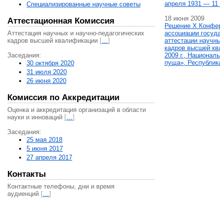
апреля 1931 — 11 
Специализированные научные советы
18 июня 2009
Аттестационная Комиссия
Решение X Конфе
Аттестация научных и научно-педагогических
ассоциации госуд
кадров высшей квалификации
[
…
]
аттестации научны
кадров высшей кв
Заседания:
2009 г., Национал
пуща», Республик
30 октября 2020
31 июля 2020
26 июня 2020
Комиссия по Аккредитации
Оценка и аккредитация организаций в области
науки и инноваций
[
…
]
Заседания:
25 мая 2018
5 июня 2017
27 апреля 2017
Контакты
Контактные телефоны, дни и время
аудиенций
[
…
]