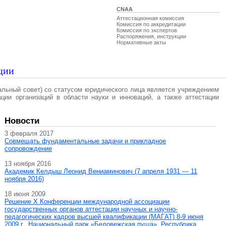
CNAA
Аттестационная комиссия
Комиссия по аккредитации
Комиссия по экспертов
Распоряжения, инструкции
Нормативные акты
ции
альный совет) со статусом юридического лица является учреждением
ации организаций в области науки и инноваций, а также аттестации
Новости
3 февраля 2017
Совмещать фундаментальные задачи и прикладное
сопровождение
13 ноября 2016
Академик Келдыш Леонид Вениаминович (7 апреля 1931 — 11
ноября 2016)
18 июня 2009
Решение X Конференции международной ассоциации
государственных органов аттестации научных и научно-
педагогических кадров высшей квалификации (МАГAT) 8-9 июня
2009 г., Национальный парк «Беловежская пуща», Республика