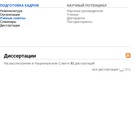
ПОДГОТОВКА КАДРОВ
НАУЧНЫЙ ПОТЕНЦИАЛ
Номенклатура
Научные руководители
Организации
Ученые
Ученые советы
Докторанты
Семинары
Постдокторанты
Диссертации
Диссертации
На рассмотрении в Национальном Совете
81
диссертаций
все диссертации
[
…
] [81]