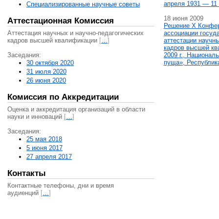
апреля 1931 — 11 
Специализированные научные советы
18 июня 2009
Аттестационная Комиссия
Решение X Конфе
Аттестация научных и научно-педагогических
ассоциации госуд
кадров высшей квалификации
[
…
]
аттестации научны
кадров высшей кв
Заседания:
2009 г., Национал
пуща», Республик
30 октября 2020
31 июля 2020
26 июня 2020
Комиссия по Аккредитации
Оценка и аккредитация организаций в области
науки и инноваций
[
…
]
Заседания:
25 мая 2018
5 июня 2017
27 апреля 2017
Контакты
Контактные телефоны, дни и время
аудиенций
[
…
]