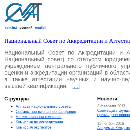
română
|
русский
|
english
Национальный Совет по Аккредитации и Аттеста
Национальный Совет по Аккредитации и А
Национальный совет) со статусом юридичес
учреждением центрального публичного уп
оценки и аккредитации организаций в област
а также аттестации научных и научно-пед
высшей квалификации.
[
…
]
Структура
Новости
3 февраля 2017
Аппарат национального совета
Совмещать фунда
Совместное пленарное заседание
прикладное сопро
Аттестационная комисcия
Комиссия по аккредитации
13 ноября 2016
Комиссия экспертов
Академик Келдыш