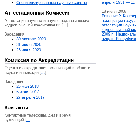
апреля 1931 — 11 
Специализированные научные советы
18 июня 2009
Аттестационная Комиссия
Решение X Конфе
Аттестация научных и научно-педагогических
ассоциации госуд
кадров высшей квалификации
[
…
]
аттестации научны
кадров высшей кв
Заседания:
2009 г., Национал
пуща», Республик
30 октября 2020
31 июля 2020
26 июня 2020
Комиссия по Аккредитации
Оценка и аккредитация организаций в области
науки и инноваций
[
…
]
Заседания:
25 мая 2018
5 июня 2017
27 апреля 2017
Контакты
Контактные телефоны, дни и время
аудиенций
[
…
]