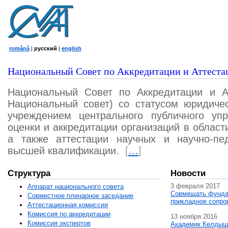
română
|
русский
|
english
Национальный Совет по Аккредитации и Аттеста
Национальный Совет по Аккредитации и А
Национальный совет) со статусом юридичес
учреждением центрального публичного уп
оценки и аккредитации организаций в област
а также аттестации научных и научно-пед
высшей квалификации.
[
…
]
Структура
Новости
3 февраля 2017
Аппарат национального совета
Совмещать фунда
Совместное пленарное заседание
прикладное сопро
Аттестационная комисcия
Комиссия по аккредитации
13 ноября 2016
Комиссия экспертов
Академик Келдыш