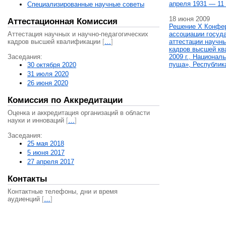
апреля 1931 — 11 
Специализированные научные советы
18 июня 2009
Аттестационная Комиссия
Решение X Конфе
Аттестация научных и научно-педагогических
ассоциации госуд
кадров высшей квалификации
[
…
]
аттестации научны
кадров высшей кв
Заседания:
2009 г., Национал
пуща», Республик
30 октября 2020
31 июля 2020
26 июня 2020
Комиссия по Аккредитации
Оценка и аккредитация организаций в области
науки и инноваций
[
…
]
Заседания:
25 мая 2018
5 июня 2017
27 апреля 2017
Контакты
Контактные телефоны, дни и время
аудиенций
[
…
]