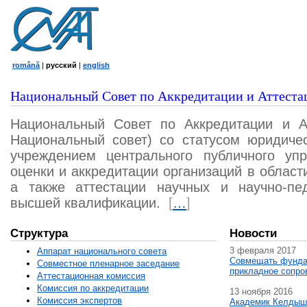
română
|
русский
|
english
Национальный Совет по Аккредитации и Аттеста
Национальный Совет по Аккредитации и А
Национальный совет) со статусом юридичес
учреждением центрального публичного уп
оценки и аккредитации организаций в област
а также аттестации научных и научно-пед
высшей квалификации.
[
…
]
Структура
Новости
3 февраля 2017
Аппарат национального совета
Совмещать фунда
Совместное пленарное заседание
прикладное сопро
Аттестационная комисcия
Комиссия по аккредитации
13 ноября 2016
Комиссия экспертов
Академик Келдыш