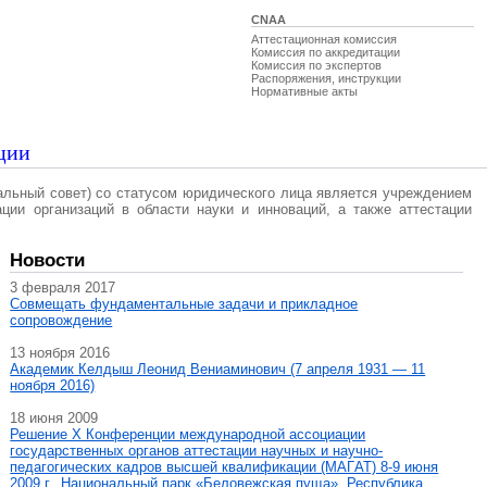
CNAA
Аттестационная комиссия
Комиссия по аккредитации
Комиссия по экспертов
Распоряжения, инструкции
Нормативные акты
ции
альный совет) со статусом юридического лица является учреждением
ации организаций в области науки и инноваций, а также аттестации
Новости
3 февраля 2017
Совмещать фундаментальные задачи и прикладное
сопровождение
13 ноября 2016
Академик Келдыш Леонид Вениаминович (7 апреля 1931 — 11
ноября 2016)
18 июня 2009
Решение X Конференции международной ассоциации
государственных органов аттестации научных и научно-
педагогических кадров высшей квалификации (МАГAT) 8-9 июня
2009 г., Национальный парк «Беловежская пуща», Республика