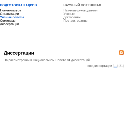
ПОДГОТОВКА КАДРОВ
НАУЧНЫЙ ПОТЕНЦИАЛ
Номенклатура
Научные руководители
Организации
Ученые
Ученые советы
Докторанты
Семинары
Постдокторанты
Диссертации
Диссертации
На рассмотрении в Национальном Совете
81
диссертаций
все диссертации
[
…
] [81]