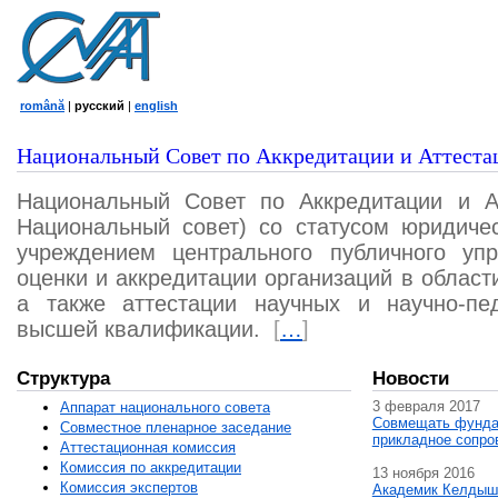
română
|
русский
|
english
Национальный Совет по Аккредитации и Аттеста
Национальный Совет по Аккредитации и А
Национальный совет) со статусом юридичес
учреждением центрального публичного уп
оценки и аккредитации организаций в област
а также аттестации научных и научно-пед
высшей квалификации.
[
…
]
Структура
Новости
3 февраля 2017
Аппарат национального совета
Совмещать фунда
Совместное пленарное заседание
прикладное сопро
Аттестационная комисcия
Комиссия по аккредитации
13 ноября 2016
Комиссия экспертов
Академик Келдыш