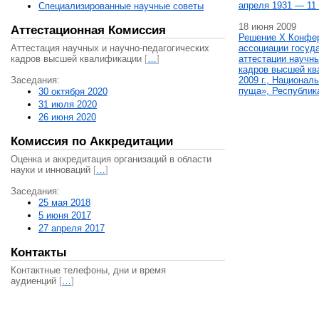
апреля 1931 — 11 
Специализированные научные советы
18 июня 2009
Аттестационная Комиссия
Решение X Конфе
Аттестация научных и научно-педагогических
ассоциации госуд
кадров высшей квалификации
[
…
]
аттестации научны
кадров высшей кв
Заседания:
2009 г., Национал
пуща», Республик
30 октября 2020
31 июля 2020
26 июня 2020
Комиссия по Аккредитации
Оценка и аккредитация организаций в области
науки и инноваций
[
…
]
Заседания:
25 мая 2018
5 июня 2017
27 апреля 2017
Контакты
Контактные телефоны, дни и время
аудиенций
[
…
]