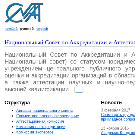
română
|
русский
|
english
Национальный Совет по Аккредитации и Аттеста
Национальный Совет по Аккредитации и А
Национальный совет) со статусом юридичес
учреждением центрального публичного уп
оценки и аккредитации организаций в област
а также аттестации научных и научно-пед
высшей квалификации.
[
…
]
Структура
Новости
3 февраля 2017
Аппарат национального совета
Совмещать фунда
Совместное пленарное заседание
прикладное сопро
Аттестационная комисcия
Комиссия по аккредитации
13 ноября 2016
Комиссия экспертов
Академик Келдыш