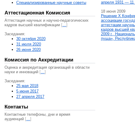
апреля 1931 — 11 
Специализированные научные советы
18 июня 2009
Аттестационная Комиссия
Решение X Конфе
Аттестация научных и научно-педагогических
ассоциации госуд
кадров высшей квалификации
[
…
]
аттестации научны
кадров высшей кв
Заседания:
2009 г., Национал
пуща», Республик
30 октября 2020
31 июля 2020
26 июня 2020
Комиссия по Аккредитации
Оценка и аккредитация организаций в области
науки и инноваций
[
…
]
Заседания:
25 мая 2018
5 июня 2017
27 апреля 2017
Контакты
Контактные телефоны, дни и время
аудиенций
[
…
]