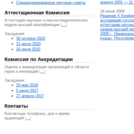
апреля 1931 — 11 
Специализированные научные советы
18 июня 2009
Аттестационная Комиссия
Решение X Конфе
Аттестация научных и научно-педагогических
ассоциации госуд
кадров высшей квалификации
[
…
]
аттестации научны
кадров высшей кв
Заседания:
2009 г., Национал
пуща», Республик
30 октября 2020
31 июля 2020
26 июня 2020
Комиссия по Аккредитации
Оценка и аккредитация организаций в области
науки и инноваций
[
…
]
Заседания:
25 мая 2018
5 июня 2017
27 апреля 2017
Контакты
Контактные телефоны, дни и время
аудиенций
[
…
]