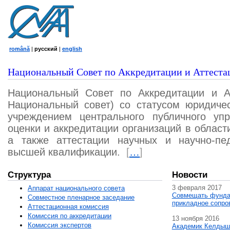
română
|
русский
|
english
Национальный Совет по Аккредитации и Аттеста
Национальный Совет по Аккредитации и А
Национальный совет) со статусом юридичес
учреждением центрального публичного уп
оценки и аккредитации организаций в област
а также аттестации научных и научно-пед
высшей квалификации.
[
…
]
Структура
Новости
3 февраля 2017
Аппарат национального совета
Совмещать фунда
Совместное пленарное заседание
прикладное сопро
Аттестационная комисcия
Комиссия по аккредитации
13 ноября 2016
Комиссия экспертов
Академик Келдыш