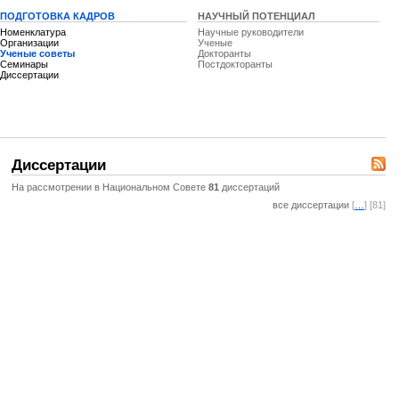
ПОДГОТОВКА КАДРОВ
НАУЧНЫЙ ПОТЕНЦИАЛ
Номенклатура
Научные руководители
Организации
Ученые
Ученые советы
Докторанты
Семинары
Постдокторанты
Диссертации
Диссертации
На рассмотрении в Национальном Совете
81
диссертаций
все диссертации
[
…
] [81]