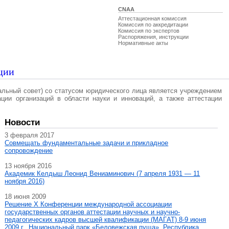
CNAA
Аттестационная комиссия
Комиссия по аккредитации
Комиссия по экспертов
Распоряжения, инструкции
Нормативные акты
ции
альный совет) со статусом юридического лица является учреждением
ации организаций в области науки и инноваций, а также аттестации
Новости
3 февраля 2017
Совмещать фундаментальные задачи и прикладное
сопровождение
13 ноября 2016
Академик Келдыш Леонид Вениаминович (7 апреля 1931 — 11
ноября 2016)
18 июня 2009
Решение X Конференции международной ассоциации
государственных органов аттестации научных и научно-
педагогических кадров высшей квалификации (МАГAT) 8-9 июня
2009 г., Национальный парк «Беловежская пуща», Республика