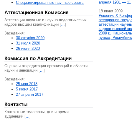
апреля 1931 — 11 
Специализированные научные советы
18 июня 2009
Аттестационная Комиссия
Решение X Конфе
Аттестация научных и научно-педагогических
ассоциации госуд
кадров высшей квалификации
[
…
]
аттестации научны
кадров высшей кв
Заседания:
2009 г., Национал
пуща», Республик
30 октября 2020
31 июля 2020
26 июня 2020
Комиссия по Аккредитации
Оценка и аккредитация организаций в области
науки и инноваций
[
…
]
Заседания:
25 мая 2018
5 июня 2017
27 апреля 2017
Контакты
Контактные телефоны, дни и время
аудиенций
[
…
]