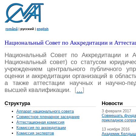
română
|
русский
|
english
Национальный Совет по Аккредитации и Аттеста
Национальный Совет по Аккредитации и А
Национальный совет) со статусом юридичес
учреждением центрального публичного уп
оценки и аккредитации организаций в област
а также аттестации научных и научно-пед
высшей квалификации.
[
…
]
Структура
Новости
3 февраля 2017
Аппарат национального совета
Совмещать фунда
Совместное пленарное заседание
прикладное сопро
Аттестационная комисcия
Комиссия по аккредитации
13 ноября 2016
Комиссия экспертов
Академик Келдыш