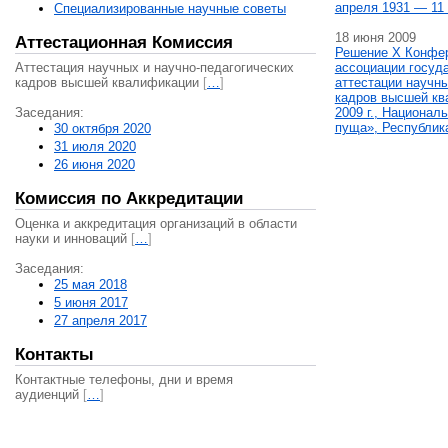
апреля 1931 — 11 
Специализированные научные советы
18 июня 2009
Аттестационная Комиссия
Решение X Конфе
Аттестация научных и научно-педагогических
ассоциации госуд
кадров высшей квалификации
[
…
]
аттестации научны
кадров высшей кв
Заседания:
2009 г., Национал
пуща», Республик
30 октября 2020
31 июля 2020
26 июня 2020
Комиссия по Аккредитации
Оценка и аккредитация организаций в области
науки и инноваций
[
…
]
Заседания:
25 мая 2018
5 июня 2017
27 апреля 2017
Контакты
Контактные телефоны, дни и время
аудиенций
[
…
]