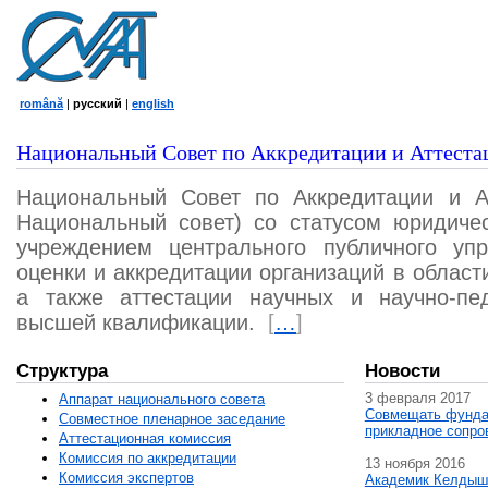
română
|
русский
|
english
Национальный Совет по Аккредитации и Аттеста
Национальный Совет по Аккредитации и А
Национальный совет) со статусом юридичес
учреждением центрального публичного уп
оценки и аккредитации организаций в област
а также аттестации научных и научно-пед
высшей квалификации.
[
…
]
Структура
Новости
3 февраля 2017
Аппарат национального совета
Совмещать фунда
Совместное пленарное заседание
прикладное сопро
Аттестационная комисcия
Комиссия по аккредитации
13 ноября 2016
Комиссия экспертов
Академик Келдыш