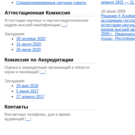
апреля 1931 — 11 
Специализированные научные советы
18 июня 2009
Аттестационная Комиссия
Решение X Конфе
Аттестация научных и научно-педагогических
ассоциации госуд
кадров высшей квалификации
[
…
]
аттестации научны
кадров высшей кв
Заседания:
2009 г., Национал
пуща», Республик
30 октября 2020
31 июля 2020
26 июня 2020
Комиссия по Аккредитации
Оценка и аккредитация организаций в области
науки и инноваций
[
…
]
Заседания:
25 мая 2018
5 июня 2017
27 апреля 2017
Контакты
Контактные телефоны, дни и время
аудиенций
[
…
]