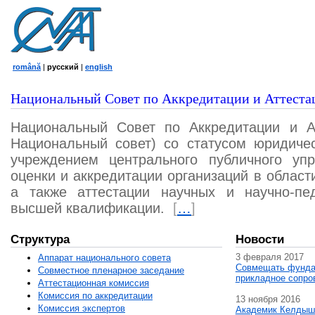
română
|
русский
|
english
Национальный Совет по Аккредитации и Аттеста
Национальный Совет по Аккредитации и А
Национальный совет) со статусом юридичес
учреждением центрального публичного уп
оценки и аккредитации организаций в област
а также аттестации научных и научно-пед
высшей квалификации.
[
…
]
Структура
Новости
3 февраля 2017
Аппарат национального совета
Совмещать фунда
Совместное пленарное заседание
прикладное сопро
Аттестационная комисcия
Комиссия по аккредитации
13 ноября 2016
Комиссия экспертов
Академик Келдыш