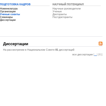
ПОДГОТОВКА КАДРОВ
НАУЧНЫЙ ПОТЕНЦИАЛ
Номенклатура
Научные руководители
Организации
Ученые
Ученые советы
Докторанты
Семинары
Постдокторанты
Диссертации
Диссертации
На рассмотрении в Национальном Совете
81
диссертаций
все диссертации
[
…
] [81]