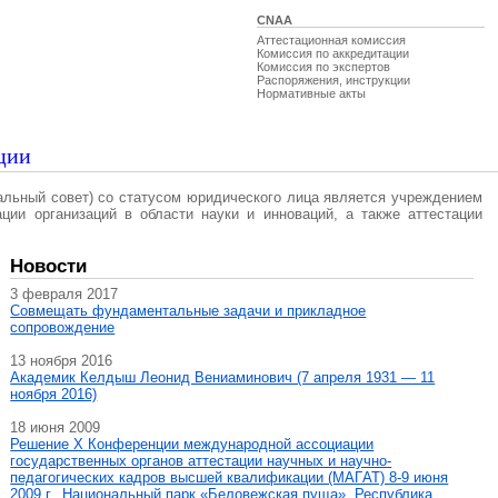
CNAA
Аттестационная комиссия
Комиссия по аккредитации
Комиссия по экспертов
Распоряжения, инструкции
Нормативные акты
ции
альный совет) со статусом юридического лица является учреждением
ации организаций в области науки и инноваций, а также аттестации
Новости
3 февраля 2017
Совмещать фундаментальные задачи и прикладное
сопровождение
13 ноября 2016
Академик Келдыш Леонид Вениаминович (7 апреля 1931 — 11
ноября 2016)
18 июня 2009
Решение X Конференции международной ассоциации
государственных органов аттестации научных и научно-
педагогических кадров высшей квалификации (МАГAT) 8-9 июня
2009 г., Национальный парк «Беловежская пуща», Республика